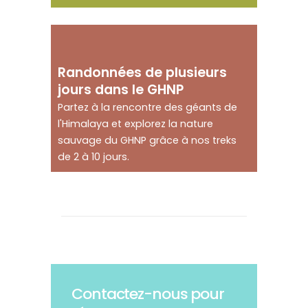
Partez en randonnée
dans un site du
Randonnées de plusieurs
patrimoine mondial
jours dans le GHNP
Partez à la rencontre des géants de
l'Himalaya et explorez la nature
sauvage du GHNP grâce à nos treks
de 2 à 10 jours.
Contactez-nous pour