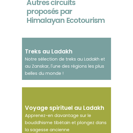
Autres circuits
proposés par
Himalayan Ecotourism
Le grand Himalaya à
Treks au Ladakh
pied !
Notre sélection de treks au Ladakh et
au Zanskar, l'une des régions les plus
belles du monde !
Plongez dans un
voyage spirituel
Voyage spirituel au Ladakh
Apprenez-en davantage sur le
bouddhisme tibétain et plongez dans
la sagesse ancienne