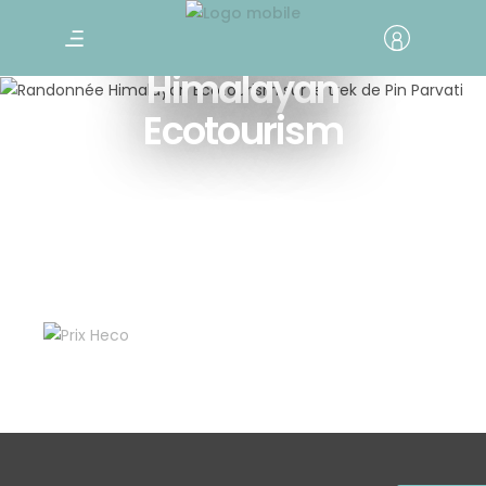
Voyager avec
Himalayan
Ecotourism