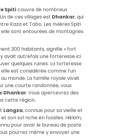
de Spiti
couvre de nombreux
. Un de ces villages est
Dhankar
, qui
tre Kaza et Tabo. Les rivières Spiti
et elle sont entourées de montagnes
nt 300 habitants, signifie « fort
il y avait autrefois une forteresse ici
ver quelques ruines. La forteresse
elle est considérée comme l’un
au monde. La famille royale vivait
pour une courte randonnée, vous
ac Dhankar
. Vous apercevrez des
ns cette région.
nt
Langza
, connue pour sa vieille et
 son sol riche en fossiles. Hikkim,
connu pour avoir le bureau de poste
 vous pourrez même y envoyer une