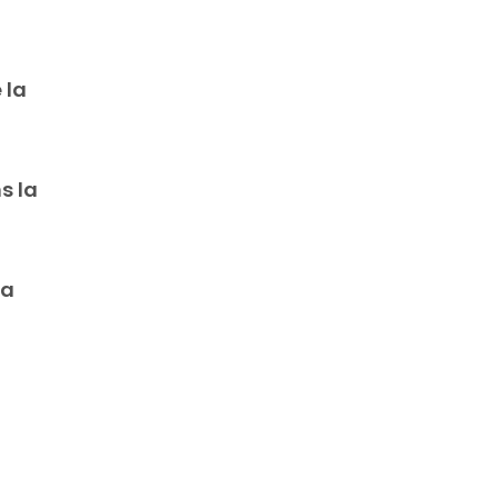
 la
s la
la