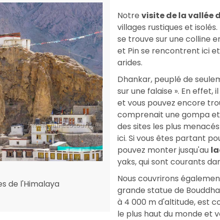
Notre
visite de la vallée 
villages rustiques et isolés
se trouve sur une colline en
et Pin se rencontrent ici 
arides.
Dhankar, peuplé de seuleme
sur une falaise ». En effet, 
et vous pouvez encore trou
comprenait une gompa et 
des sites les plus menacés 
ici. Si vous êtes partant 
pouvez monter jusqu'au
l
yaks, qui sont courants da
Nous couvrirons égaleme
ues de l'Himalaya
grande statue de Bouddha et
à 4 000 m d'altitude, est 
le plus haut du monde et