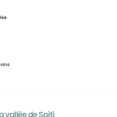
lée
dans
a vallée de Spiti