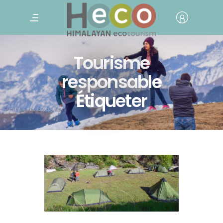
Tourisme
responsable
Étiqueter