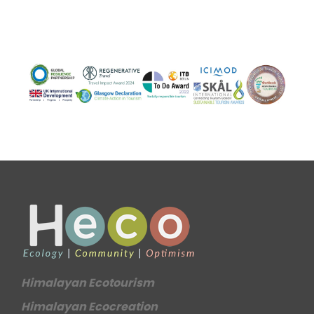
Himalayan Ecotourism
Himalayan Ecocreation