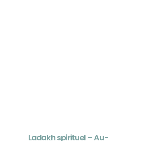
Monastères moins
connus
Explorez les joyaux cachés du
Ladakh en toute solitude
Grottes célestes du
Ladakh
Découvrez des lieux spirituels
millénaires
Ladakh spirituel – Au-