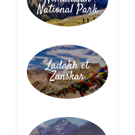
National Park
Ladakh et
Zanskar