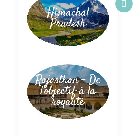
Himachal
Pradesh
Rajasthan – De
l'objectif à la
royauté