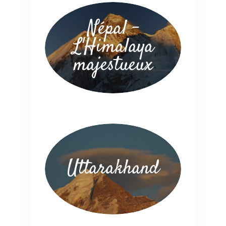
Népal –
L'Himalaya
majestueux
Uttarakhand