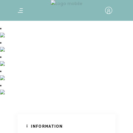
Sara Umga Trek
Le majestueux Himalaya autour du
camp de base Sara Umga Trek
INFORMATION