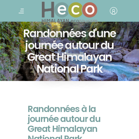
Randonnées d'une
journée autour du
Great Himalayan
National Park
Randonnées à la
journée autour du
Great Himalayan
National Park