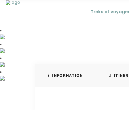
Treks et voyage
Trek de 
At
INFORMATION
ITINER