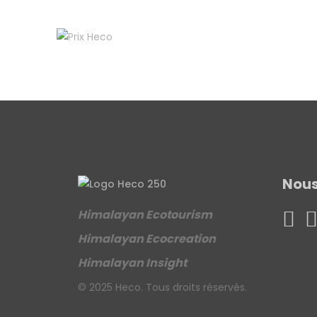
Nous
Himalayan Ecotourism
Himalayan Ecocreation
Himalayan Insight
© 2025 Heco. Tous droits réservés.