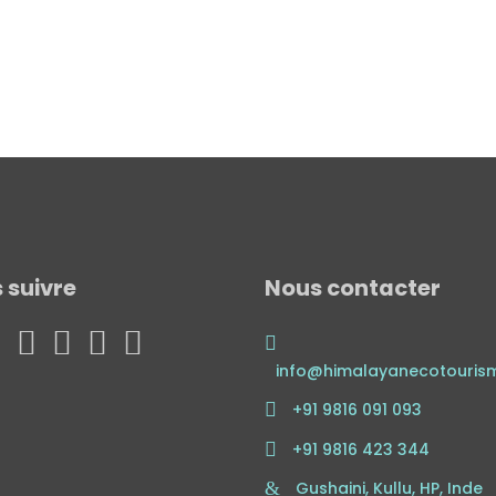
 suivre
Nous contacter
info@himalayanecotouris
+91 9816 091 093
+91 9816 423 344
Gushaini, Kullu, HP, Inde