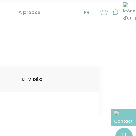
A propos
FR
hilling –
our
VIDÉO
Contact