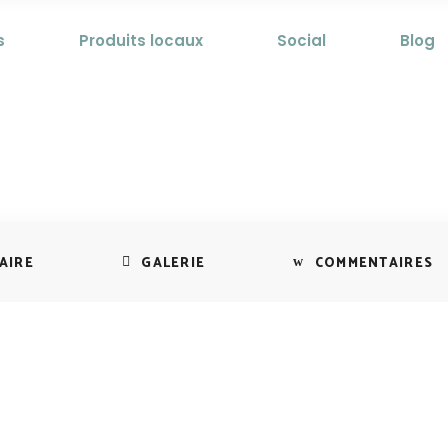
s
Produits locaux
Social
Blog
Lamayuru à C
Zanskar
teindre Wanla à la fin du premier j
AIRE
GALERIE
COMMENTAIRES