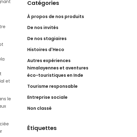
gnant
Catégories
À propos de nos produits
tre
De nos invités
De nos stagiaires
pt
Histoires d'Heco
ela
Autres expériences
himalayennes et aventures
t
éco-touristiques en Inde
al et
Tourisme responsable
Entreprise sociale
ans le
aux
Non classé
ciée
Étiquettes
r