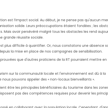
tion est l’impact social. Au début, je ne pense pas qu'aucun m
nisation solide. Leurs préoccupations étaient fondées ; les obst
s. Mais avoir persévéré malgré tous les obstacles les rend aujou
e grande réussite sociale.
st plus difficile à quantifier. Or, nous constatons une absence s
epuis la mise en place de nos campagnes de sensibilisation.
 éprouvées que d'autres praticiens de la RT pourraient mettre en
urism sur la communauté locale et l'environnement est dû à la
ue nous pouvons appeler des « non-locaux bienveillants ».
aient être les principales bénéficiaires du tourisme dans les zone
disposent pas des compétences requises pour devenir les princi
fossé en collaborant avec la population locale. Cependant, d'ap