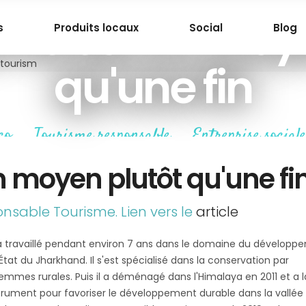
sme est un moy
s
Produits locaux
Social
Blog
qu'une fin
co
Tourisme responsable
Entreprise sociale
,
,
n moyen plutôt qu'une fi
onsable Tourisme. Lien vers le
article
l a travaillé pendant environ 7 ans dans le domaine du dévelop
t du Jharkhand. Il s'est spécialisé dans la conservation par
mmes rurales. Puis il a déménagé dans l'Himalaya en 2011 et a 
ument pour favoriser le développement durable dans la vallée