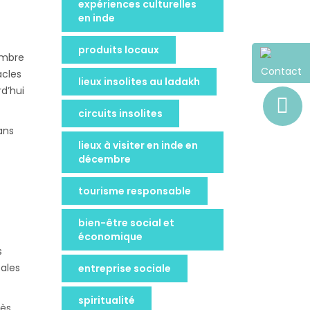
expériences culturelles
en inde
produits locaux
embre
Contact
acles
lieux insolites au ladakh
rd’hui
circuits insolites
ans
lieux à visiter en inde en
décembre
tourisme responsable
bien-être social et
économique
s
pales
entreprise sociale
spiritualité
rès