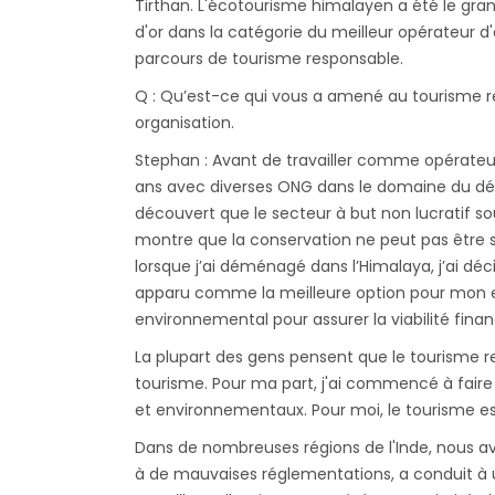
Tirthan. L'écotourisme himalayen a été le gra
d'or dans la catégorie du meilleur opérateur d
parcours de tourisme responsable.
Q : Qu’est-ce qui vous a amené au tourisme r
organisation.
Stephan : Avant de travailler comme opérateur
ans avec diverses ONG dans le domaine du dév
découvert que le secteur à but non lucratif souf
montre que la conservation ne peut pas être s
lorsque j’ai déménagé dans l’Himalaya, j’ai dé
apparu comme la meilleure option pour mon en
environnemental pour assurer la viabilité fina
La plupart des gens pensent que le tourisme r
tourisme. Pour ma part, j'ai commencé à faire
et environnementaux. Pour moi, le tourisme es
Dans de nombreuses régions de l'Inde, nous a
à de mauvaises réglementations, a conduit à u