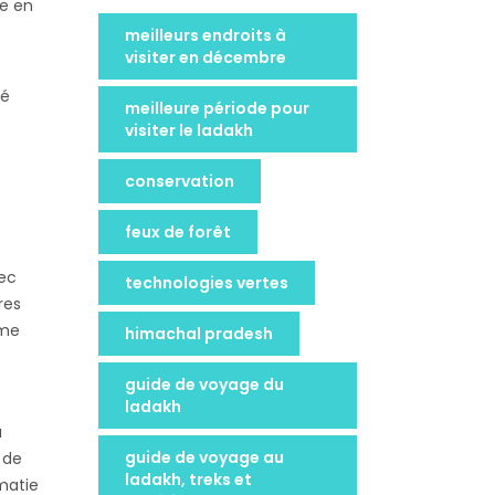
ée en
meilleurs endroits à
visiter en décembre
cé
meilleure période pour
visiter le ladakh
conservation
feux de forêt
vec
technologies vertes
res
rme
himachal pradesh
guide de voyage du
ladakh
a
guide de voyage au
 de
ladakh, treks et
matie