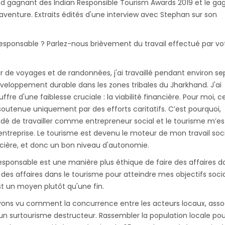
nd gagnant des Indian Responsible Tourism Awards 2019 et le ga
'aventure. Extraits édités d'une interview avec Stephan sur son
esponsable ? Parlez-nous brièvement du travail effectué par vo
 de voyages et de randonnées, j'ai travaillé pendant environ se
eloppement durable dans les zones tribales du Jharkhand. J'ai
fre d'une faiblesse cruciale : la viabilité financière. Pour moi, c
outenue uniquement par des efforts caritatifs. C’est pourquoi,
cidé de travailler comme entrepreneur social et le tourisme m’es
treprise. Le tourisme est devenu le moteur de mon travail soci
ncière, et donc un bon niveau d'autonomie.
esponsable est une manière plus éthique de faire des affaires d
 des affaires dans le tourisme pour atteindre mes objectifs soci
t un moyen plutôt qu'une fin.
vons vu comment la concurrence entre les acteurs locaux, asso
n surtourisme destructeur. Rassembler la population locale pou