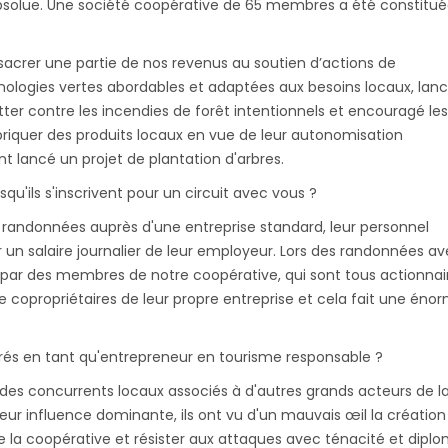
é absolue. Une société coopérative de 65 membres a été constitu
sacrer une partie de nos revenus au soutien d’actions de
ologies vertes abordables et adaptées aux besoins locaux, lan
tter contre les incendies de forêt intentionnels et encouragé les
riquer des produits locaux en vue de leur autonomisation
lancé un projet de plantation d'arbres.
qu'ils s'inscrivent pour un circuit avec vous ?
 randonnées auprès d'une entreprise standard, leur personnel
 un salaire journalier de leur employeur. Lors des randonnées a
s par des membres de notre coopérative, qui sont tous actionnai
que copropriétaires de leur propre entreprise et cela fait une éno
trés en tant qu'entrepreneur en tourisme responsable ?
 des concurrents locaux associés à d'autres grands acteurs de l
eur influence dominante, ils ont vu d'un mauvais œil la création
la coopérative et résister aux attaques avec ténacité et diplo