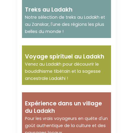
Le grand Himalaya à
Treks au Ladakh
pied !
Notre sélection de treks au Ladakh et
au Zanskar, l'une des régions les plus
belles du monde !
Élevez-vous !
Voyage spirituel au Ladakh
Venez au Ladakh pour découvrir le
bouddhisme tibétain et la sagesse
ancestrale Ladakhi !
Voyager, c'est s'éveiller
Expérience dans un village
!
du Ladakh
Pour les vrais voyageurs en quête d'un
goût authentique de la culture et des
paysages locaux