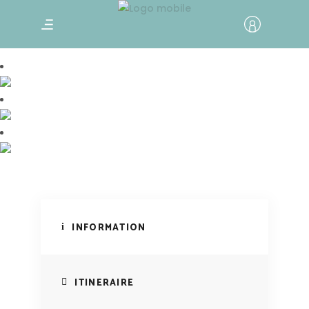
Annapurna Gurung Héritage Trek
Villages sur le sentier du patrimoine
Annapurna Gurung
INFORMATION
ITINERAIRE