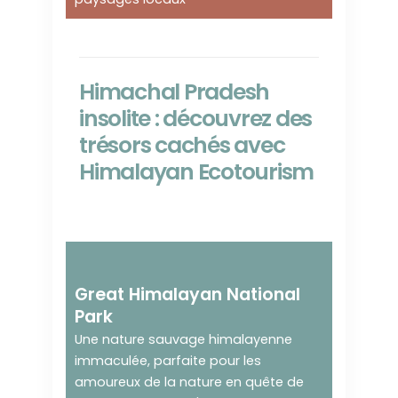
Himachal Pradesh
insolite : découvrez des
trésors cachés avec
Himalayan Ecotourism
La nature à son
meilleur !
Great Himalayan National
Park
Une nature sauvage himalayenne
immaculée, parfaite pour les
amoureux de la nature en quête de