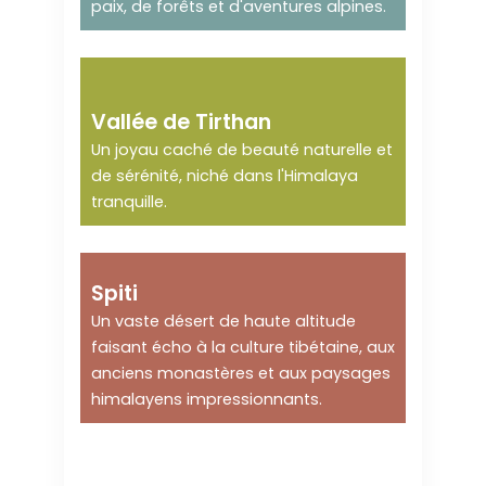
paix, de forêts et d'aventures alpines.
Partez pour des
vacances insolites
Vallée de Tirthan
Un joyau caché de beauté naturelle et
de sérénité, niché dans l'Himalaya
tranquille.
Loin et isolé !
Spiti
Un vaste désert de haute altitude
faisant écho à la culture tibétaine, aux
anciens monastères et aux paysages
himalayens impressionnants.