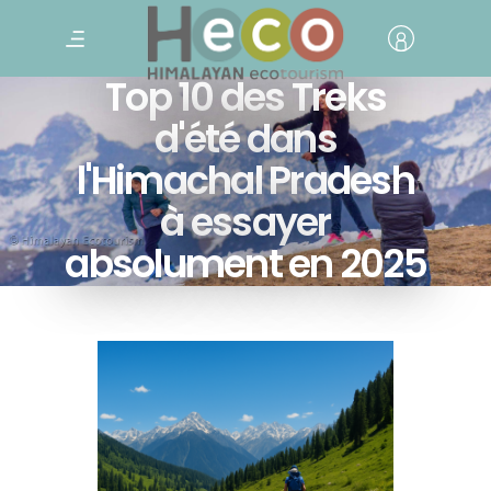
Top 10 des Treks
d'été dans
l'Himachal Pradesh
à essayer
absolument en 2025