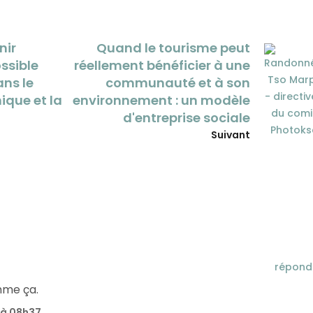
nir
Quand le tourisme peut
ossible
réellement bénéficier à une
ans le
communauté et à son
ique et la
environnement : un modèle
d'entreprise sociale
Suivant
répond
mme ça.
 à 08h37