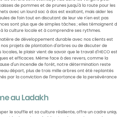
 caisses de pommes et de prunes jusqu'à la route pour les
ts avec un lourd sac à dos est exaltant, mais aider les
es de foin tout en discutant de leur vie n'en est pas
ces sont plus que de simples tâches ; elles témoignent 
à la culture locale et à comprendre ses rythmes.
 matière de développement durable avec nos clients est
 nos projets de plantation d'arbres ou de discuter de
cales, le plaisir vient de savoir que le travail d'HECO es
ques et efficaces. Même face à des revers, comme la
ause d'un incendie de forêt, notre détermination reste
eau départ, plus de trois mille arbres ont été replantés
més par la conviction de l'importance de la persévérance
sme au Ladakh
er le souffle et sa culture résiliente, offre un cadre uniq