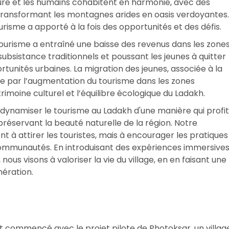
ature et les humains cohabitent en harmonie, avec des
 transformant les montagnes arides en oasis verdoyantes.
risme a apporté à la fois des opportunités et des défis.
risme a entraîné une baisse des revenus dans les zone
ubsistance traditionnels et poussant les jeunes à quitter
rtunités urbaines. La migration des jeunes, associée à la
 par l’augmentation du tourisme dans les zones
rimoine culturel et l’équilibre écologique du Ladakh.
dynamiser le tourisme au Ladakh d'une manière qui profi
éservant la beauté naturelle de la région. Notre
 à attirer les touristes, mais à encourager les pratiques
 communautés. En introduisant des expériences immersive
nous visons à valoriser la vie du village, en en faisant une
nération.
t commencé avec le projet pilote de Photoksar, un villag