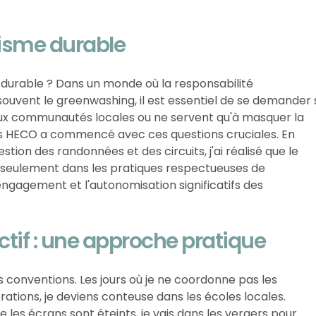
isme durable
e durable ? Dans un monde où la responsabilité
ouvent le greenwashing, il est essentiel de se demander 
aux communautés locales ou ne servent qu'à masquer la
s HECO a commencé avec ces questions cruciales. En
tion des randonnées et des circuits, j'ai réalisé que le
s seulement dans les pratiques respectueuses de
engagement et l'autonomisation significatifs des
ctif : une approche pratique
conventions. Les jours où je ne coordonne pas les
ations, je deviens conteuse dans les écoles locales.
que les écrans sont éteints, je vais dans les vergers pour