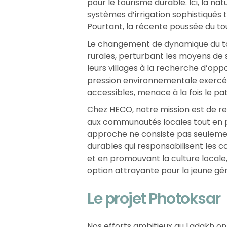
pour le tourisme durable. Ici, la n
systèmes d’irrigation sophistiqués
Pourtant, la récente poussée du tou
Le changement de dynamique du tou
rurales, perturbant les moyens de s
leurs villages à la recherche d’oppo
pression environnementale exercée
accessibles, menace à la fois le pat
Chez HECO, notre mission est de re
aux communautés locales tout en pr
approche ne consiste pas seulement
durables qui responsabilisent les
et en promouvant la culture locale, 
option attrayante pour la jeune gé
Le projet Photoksar
Nos efforts ambitieux au Ladakh on